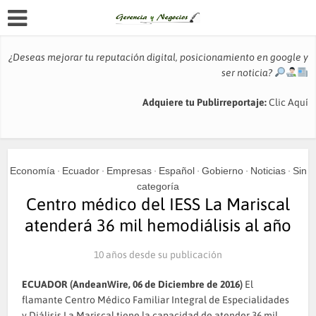
¿Deseas mejorar tu reputación digital, posicionamiento en google y
ser noticia?
Adquiere tu Publirreportaje:
Clic Aquí
Economía
Ecuador
Empresas
Español
Gobierno
Noticias
Sin
•
•
•
•
•
•
categoría
Centro médico del IESS La Mariscal
atenderá 36 mil hemodiálisis al año
10 años desde su publicación
ECUADOR (AndeanWire, 06 de Diciembre de 2016)
El
flamante Centro Médico Familiar Integral de Especialidades
y Diálisis La Mariscal tiene la capacidad de atender 36 mil