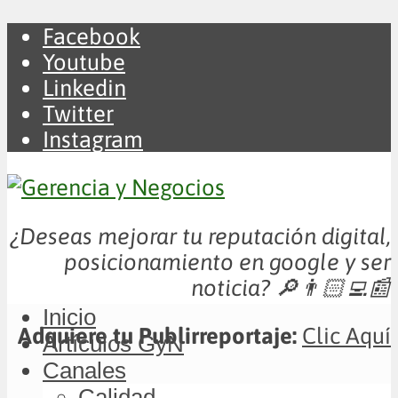
Facebook
Youtube
Linkedin
Twitter
Instagram
¿Deseas mejorar tu reputación digital,
posicionamiento en google y ser
noticia?
🔎👨🏻‍💻📰
Inicio
Adquiere tu Publirreportaje:
Clic Aquí
Artículos GyN
Canales
Calidad