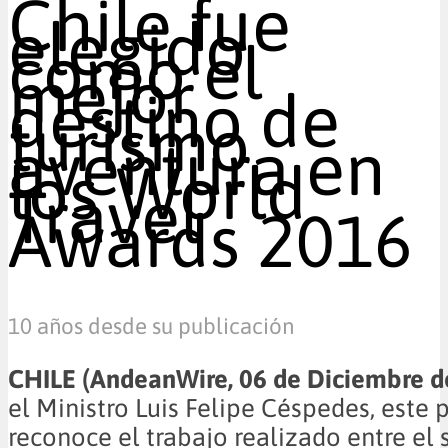
Chile fue
elegido
como el
mejor
destino de
turismo
aventura en
los World
Travel
Awards 2016
10 años desde su publicación
CHILE (AndeanWire, 06 de Diciembre 
el Ministro Luis Felipe Céspedes, este
reconoce el trabajo realizado entre el 