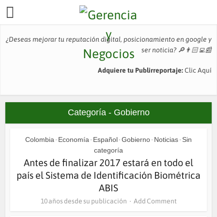
¿Deseas mejorar tu reputación digital, posicionamiento en google y
ser noticia?
🔎👨🏻‍💻📰
Adquiere tu Publirreportaje:
Clic Aquí
Categoría - Gobierno
Colombia
Economía
Español
Gobierno
Noticias
Sin
•
•
•
•
•
categoría
Antes de finalizar 2017 estará en todo el
país el Sistema de Identificación Biométrica
ABIS
10 años desde su publicación
Add Comment