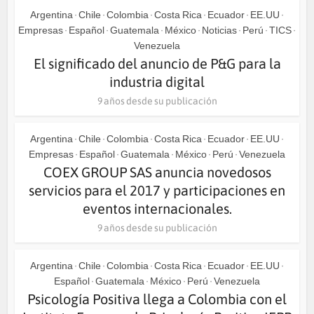
Argentina
Chile
Colombia
Costa Rica
Ecuador
EE.UU
•
•
•
•
•
•
Empresas
Español
Guatemala
México
Noticias
Perú
TICS
•
•
•
•
•
•
•
Venezuela
El significado del anuncio de P&G para la
industria digital
9 años desde su publicación
Argentina
Chile
Colombia
Costa Rica
Ecuador
EE.UU
•
•
•
•
•
•
Empresas
Español
Guatemala
México
Perú
Venezuela
•
•
•
•
•
COEX GROUP SAS anuncia novedosos
servicios para el 2017 y participaciones en
eventos internacionales.
9 años desde su publicación
Argentina
Chile
Colombia
Costa Rica
Ecuador
EE.UU
•
•
•
•
•
•
Español
Guatemala
México
Perú
Venezuela
•
•
•
•
Psicología Positiva llega a Colombia con el