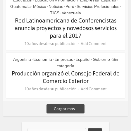
Educación
Educación y Formación
Empresas
Español
•
•
•
•
Guatemala
México
Noticias
Perú
Servicios Profesionales
•
•
•
•
•
TICS
Venezuela
•
Red Latinoamericana de Conferencistas
anuncia proyectos y novedosos servicios
para el 2017
10 años desde su publicación
Add Comment
Argentina
Economía
Empresas
Español
Gobierno
Sin
•
•
•
•
•
categoría
Producción organizó el Consejo Federal de
Comercio Exterior
10 años desde su publicación
Add Comment
Cargar más...