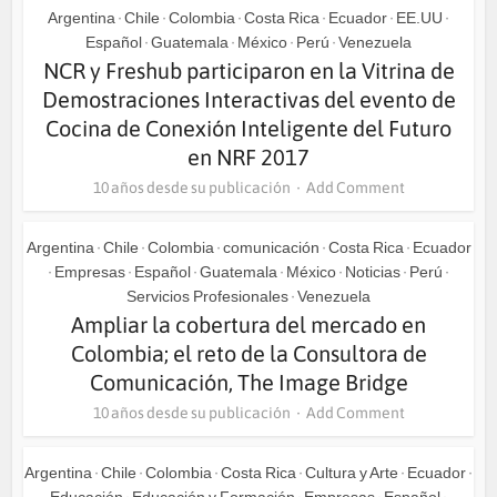
Argentina
Chile
Colombia
Costa Rica
Ecuador
EE.UU
•
•
•
•
•
•
Español
Guatemala
México
Perú
Venezuela
•
•
•
•
NCR y Freshub participaron en la Vitrina de
Demostraciones Interactivas del evento de
Cocina de Conexión Inteligente del Futuro
en NRF 2017
10 años desde su publicación
Add Comment
Argentina
Chile
Colombia
comunicación
Costa Rica
Ecuador
•
•
•
•
•
Empresas
Español
Guatemala
México
Noticias
Perú
•
•
•
•
•
•
•
Servicios Profesionales
Venezuela
•
Ampliar la cobertura del mercado en
Colombia; el reto de la Consultora de
Comunicación, The Image Bridge
10 años desde su publicación
Add Comment
Argentina
Chile
Colombia
Costa Rica
Cultura y Arte
Ecuador
•
•
•
•
•
•