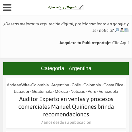
¿Deseas mejorar tu reputación digital, posicionamiento en google y
ser noticia?
Adquiere tu Publirreportaje:
Clic Aquí
Categoría - Argentina
AndeanWire-Colombia
Argentina
Chile
Colombia
Costa Rica
•
•
•
•
•
Ecuador
Guatemala
México
Noticias
Perú
Venezuela
•
•
•
•
•
Auditor Experto en ventas y procesos
comerciales Manuel Quiñones brinda
recomendaciones
7 años desde su publicación