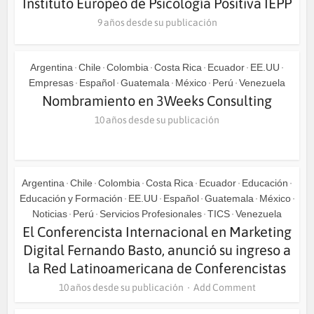
Instituto Europeo de Psicología Positiva IEPP
9 años desde su publicación
Argentina
Chile
Colombia
Costa Rica
Ecuador
EE.UU
•
•
•
•
•
•
Empresas
Español
Guatemala
México
Perú
Venezuela
•
•
•
•
•
Nombramiento en 3Weeks Consulting
10 años desde su publicación
Argentina
Chile
Colombia
Costa Rica
Ecuador
Educación
•
•
•
•
•
•
Educación y Formación
EE.UU
Español
Guatemala
México
•
•
•
•
•
Noticias
Perú
Servicios Profesionales
TICS
Venezuela
•
•
•
•
El Conferencista Internacional en Marketing
Digital Fernando Basto, anunció su ingreso a
la Red Latinoamericana de Conferencistas
10 años desde su publicación
Add Comment