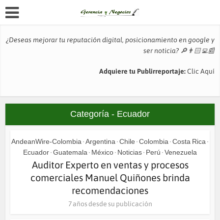
¿Deseas mejorar tu reputación digital, posicionamiento en google y
ser noticia?
🔎👨🏻‍💻📰
Adquiere tu Publirreportaje:
Clic Aquí
Categoría - Ecuador
AndeanWire-Colombia
Argentina
Chile
Colombia
Costa Rica
•
•
•
•
•
Ecuador
Guatemala
México
Noticias
Perú
Venezuela
•
•
•
•
•
Auditor Experto en ventas y procesos
comerciales Manuel Quiñones brinda
recomendaciones
7 años desde su publicación