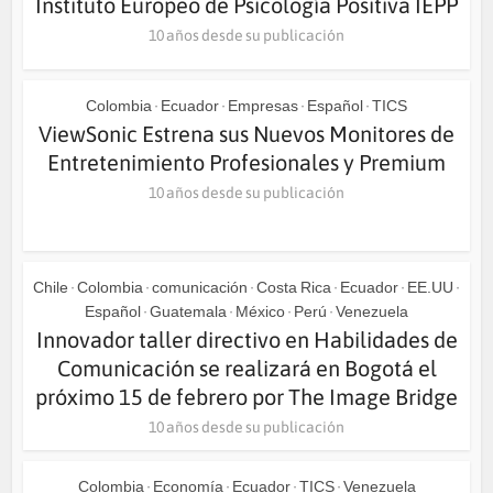
Instituto Europeo de Psicología Positiva IEPP
10 años desde su publicación
Colombia
Ecuador
Empresas
Español
TICS
•
•
•
•
ViewSonic Estrena sus Nuevos Monitores de
Entretenimiento Profesionales y Premium
10 años desde su publicación
Chile
Colombia
comunicación
Costa Rica
Ecuador
EE.UU
•
•
•
•
•
•
Español
Guatemala
México
Perú
Venezuela
•
•
•
•
Innovador taller directivo en Habilidades de
Comunicación se realizará en Bogotá el
próximo 15 de febrero por The Image Bridge
10 años desde su publicación
Colombia
Economía
Ecuador
TICS
Venezuela
•
•
•
•