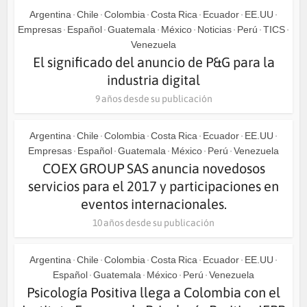
Argentina
Chile
Colombia
Costa Rica
Ecuador
EE.UU
•
•
•
•
•
•
Empresas
Español
Guatemala
México
Noticias
Perú
TICS
•
•
•
•
•
•
•
Venezuela
El significado del anuncio de P&G para la
industria digital
9 años desde su publicación
Argentina
Chile
Colombia
Costa Rica
Ecuador
EE.UU
•
•
•
•
•
•
Empresas
Español
Guatemala
México
Perú
Venezuela
•
•
•
•
•
COEX GROUP SAS anuncia novedosos
servicios para el 2017 y participaciones en
eventos internacionales.
10 años desde su publicación
Argentina
Chile
Colombia
Costa Rica
Ecuador
EE.UU
•
•
•
•
•
•
Español
Guatemala
México
Perú
Venezuela
•
•
•
•
Psicología Positiva llega a Colombia con el