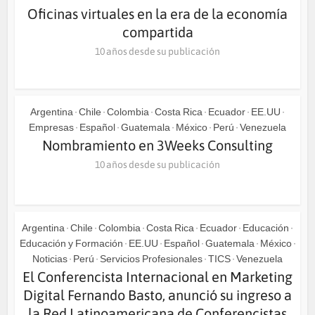
Oficinas virtuales en la era de la economía
compartida
10 años desde su publicación
Argentina
Chile
Colombia
Costa Rica
Ecuador
EE.UU
•
•
•
•
•
•
Empresas
Español
Guatemala
México
Perú
Venezuela
•
•
•
•
•
Nombramiento en 3Weeks Consulting
10 años desde su publicación
Argentina
Chile
Colombia
Costa Rica
Ecuador
Educación
•
•
•
•
•
•
Educación y Formación
EE.UU
Español
Guatemala
México
•
•
•
•
•
Noticias
Perú
Servicios Profesionales
TICS
Venezuela
•
•
•
•
El Conferencista Internacional en Marketing
Digital Fernando Basto, anunció su ingreso a
la Red Latinoamericana de Conferencistas