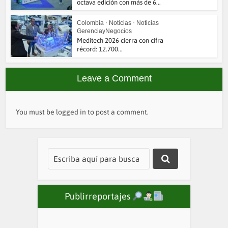
octava edición con más de 6...
Colombia
•
Noticias
•
Noticias
GerenciayNegocios
Meditech 2026 cierra con cifra
récord: 12.700...
Leave a Comment
You must be
logged in
to post a comment.
Publirreportajes