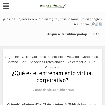
¿Deseas mejorar tu reputación digital, posicionamiento en google y
ser noticia?
Adquiere tu Publirreportaje:
Clic Aquí
Argentina
Chile
Colombia
Costa Rica
Ecuador
Guatemala
•
•
•
•
•
•
México
Perú
Servicios Profesionales
Sin categoría
TICS
•
•
•
•
•
Venezuela
¿Qué es el entrenamiento virtual
corporativo?
10 años desde su publicación
Colombia (AndeanWire, 11 de octubre de 2016)
Actualmente,