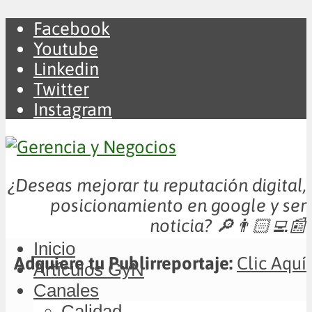
Facebook
Youtube
Linkedin
Twitter
Instagram
¿Deseas mejorar tu reputación digital,
posicionamiento en google y ser
noticia?
🔎👨🏻‍💻📰
Inicio
Adquiere tu Publirreportaje:
Clic Aquí
Artículos GyN
Canales
Calidad