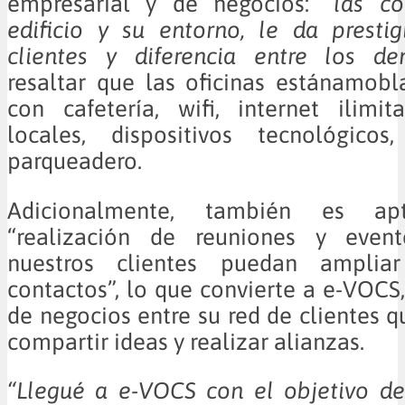
empresarial y de negocios:
“las co
edificio y su entorno, le da presti
clientes y diferencia entre los de
resaltar que las oficinas estánamob
con cafetería, wifi, internet ilimi
locales, dispositivos tecnológico
parqueadero.
Adicionalmente, también es a
“realización de reuniones y even
nuestros clientes puedan ampli
contactos”, lo que convierte a e-VOCS
de negocios entre su red de clientes 
compartir ideas y realizar alianzas.
“Llegué a e-VOCS con el objetivo de