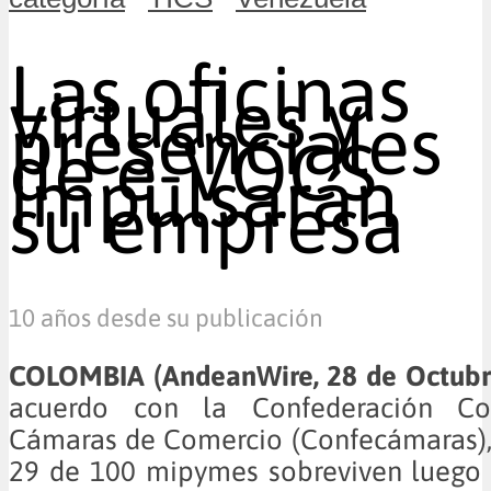
Las oficinas
virtuales y
presenciales
de e-VOCS
impulsarán
su empresa
10 años desde su publicación
COLOMBIA (AndeanWire, 28 de Octubr
acuerdo con la Confederación C
Cámaras de Comercio (Confecámaras),
29 de 100 mipymes sobreviven luego 