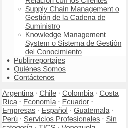
Relación con los Clientes
Supply Chain Management o
Gestión de la Cadena de
Suministro
Knowledge Management
System o Sistema de Gestión
del Conocimiento
Publirreportajes
Quiénes Somos
Contáctenos
•
•
•
Argentina
Chile
Colombia
Costa
•
•
•
Rica
Economía
Ecuador
•
•
•
Empresas
Español
Guatemala
•
•
Perú
Servicios Profesionales
Sin
•
•
categoría
TICS
Venezuela