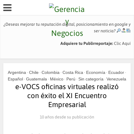
¿Deseas mejorar tu reputación digital, posicionamiento en google y
ser noticia?
Adquiere tu Publirreportaje:
Clic Aquí
Argentina
Chile
Colombia
Costa Rica
Economía
Ecuador
•
•
•
•
•
•
Español
Guatemala
México
Perú
Sin categoría
Venezuela
•
•
•
•
•
e-VOCS oficinas virtuales realizó
con éxito el XI Encuentro
Empresarial
10 años desde su publicación