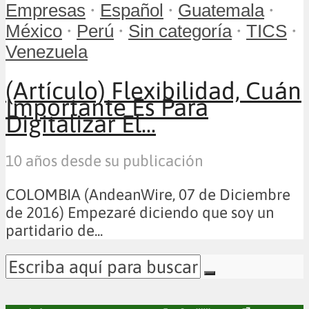
•
•
•
Empresas
Español
Guatemala
•
•
•
•
México
Perú
Sin categoría
TICS
Venezuela
(Artículo) Flexibilidad, Cuán
Importante Es Para
Digitalizar El...
10 años desde su publicación
COLOMBIA (AndeanWire, 07 de Diciembre
de 2016) Empezaré diciendo que soy un
partidario de...