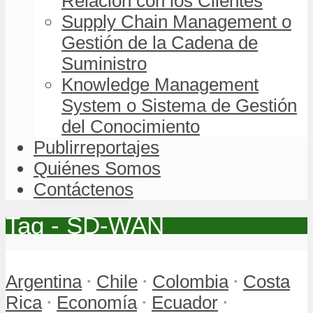
Relación con los Clientes
Supply Chain Management o
Gestión de la Cadena de
Suministro
Knowledge Management
System o Sistema de Gestión
del Conocimiento
Publirreportajes
Quiénes Somos
Contáctenos
Tag - SD-WAN
•
•
•
Argentina
Chile
Colombia
Costa
•
•
•
Rica
Economía
Ecuador