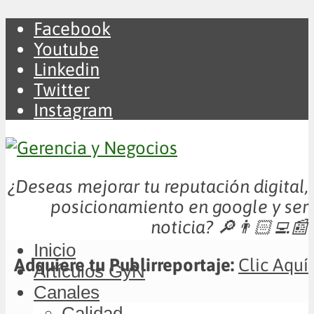
Facebook
Youtube
Linkedin
Twitter
Instagram
¿Deseas mejorar tu reputación digital,
posicionamiento en google y ser
noticia?
🔎👨🏻‍💻📰
Inicio
Adquiere tu Publirreportaje:
Clic Aquí
Artículos GyN
Canales
Calidad