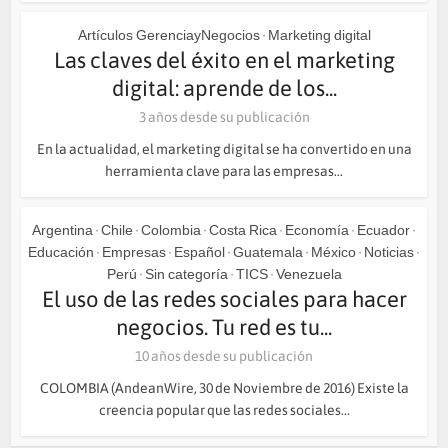
Artículos GerenciayNegocios
Marketing digital
•
Las claves del éxito en el marketing
digital: aprende de los...
3 años desde su publicación
En la actualidad, el marketing digital se ha convertido en una
herramienta clave para las empresas...
Argentina
Chile
Colombia
Costa Rica
Economía
Ecuador
•
•
•
•
•
•
Educación
Empresas
Español
Guatemala
México
Noticias
•
•
•
•
•
•
Perú
Sin categoría
TICS
Venezuela
•
•
•
El uso de las redes sociales para hacer
negocios. Tu red es tu...
10 años desde su publicación
COLOMBIA (AndeanWire, 30 de Noviembre de 2016) Existe la
creencia popular que las redes sociales...