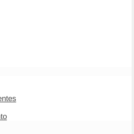
entes
to