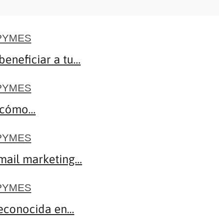
 PYMES
neficiar a tu...
 PYMES
cómo...
 PYMES
il marketing...
 PYMES
econocida en...