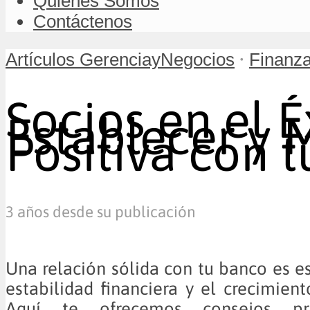
Quiénes Somos
Contáctenos
•
Artículos GerenciayNegocios
Finanza
Socios en el É
Establecer y 
Positiva con 
3 años desde su publicación
Una relación sólida con tu banco es es
estabilidad financiera y el crecimient
Aquí te ofrecemos consejos prá