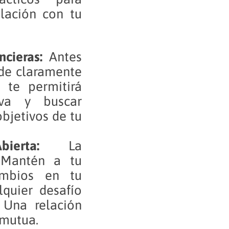
lación con tu
cieras:
Antes
nde claramente
o te permitirá
iva y buscar
bjetivos de tu
erta:
La
 Mantén a tu
ambios en tu
lquier desafío
 Una relación
 mutua.