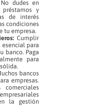
No dudes en
s préstamos y
as de interés
ras condiciones
e tu empresa.
eros:
Cumplir
 esencial para
tu banco. Paga
ualmente para
sólida.
uchos bancos
para empresas.
 comerciales
 empresariales
en la gestión