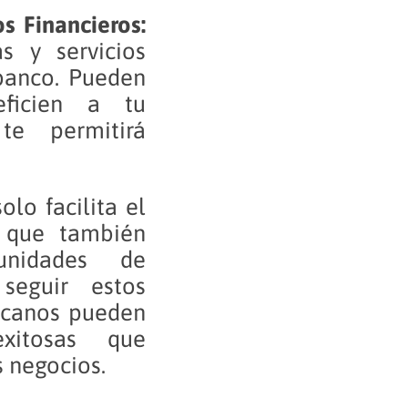
s Financieros:
s y servicios
 banco. Pueden
eficien a tu
te permitirá
lo facilita el
o que también
unidades de
seguir estos
ricanos pueden
exitosas que
s negocios.