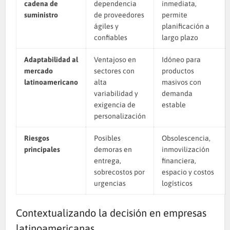
cadena de
dependencia
inmediata,
suministro
de proveedores
permite
ágiles y
planificación a
confiables
largo plazo
Adaptabilidad al
Ventajoso en
Idóneo para
mercado
sectores con
productos
latinoamericano
alta
masivos con
variabilidad y
demanda
exigencia de
estable
personalización
Riesgos
Posibles
Obsolescencia,
principales
demoras en
inmovilización
entrega,
financiera,
sobrecostos por
espacio y costos
urgencias
logísticos
Contextualizando la decisión en empresas
latinoamericanas