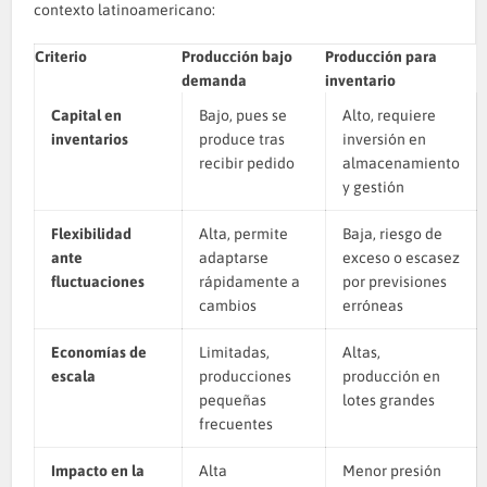
contexto latinoamericano:
Criterio
Producción bajo
Producción para
demanda
inventario
Capital en
Bajo, pues se
Alto, requiere
inventarios
produce tras
inversión en
recibir pedido
almacenamiento
y gestión
Flexibilidad
Alta, permite
Baja, riesgo de
ante
adaptarse
exceso o escasez
fluctuaciones
rápidamente a
por previsiones
cambios
erróneas
Economías de
Limitadas,
Altas,
escala
producciones
producción en
pequeñas
lotes grandes
frecuentes
Impacto en la
Alta
Menor presión