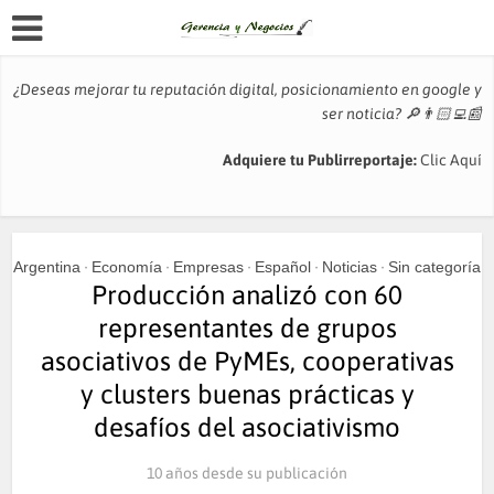
¿Deseas mejorar tu reputación digital, posicionamiento en google y
ser noticia?
🔎👨🏻‍💻📰
Adquiere tu Publirreportaje:
Clic Aquí
Argentina
Economía
Empresas
Español
Noticias
Sin categoría
•
•
•
•
•
Producción analizó con 60
representantes de grupos
asociativos de PyMEs, cooperativas
y clusters buenas prácticas y
desafíos del asociativismo
10 años desde su publicación