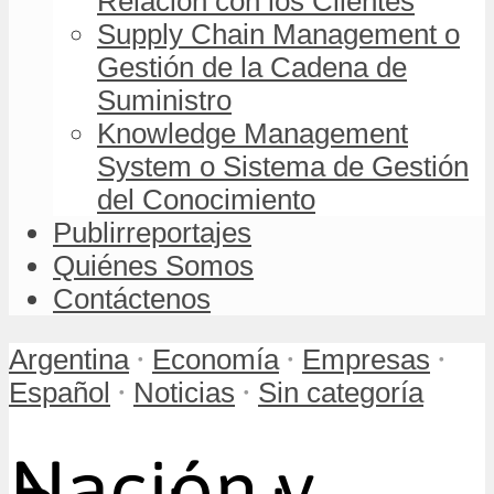
Relación con los Clientes
Supply Chain Management o
Gestión de la Cadena de
Suministro
Knowledge Management
System o Sistema de Gestión
del Conocimiento
Publirreportajes
Quiénes Somos
Contáctenos
•
•
•
Argentina
Economía
Empresas
•
•
Español
Noticias
Sin categoría
Nación y