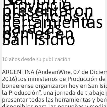
Provincia
presentaron
beneficios y
herramientas
para las
pymes en
San Isidro
10 años desde su publicación
ARGENTINA (AndeanWire, 07 de Dicie
2016)Los ministerios de Producción de 
bonaerense organizaron hoy en San Isid
la Producción”, una jornada de trabajo
presentar todas las herramientas y ben
disponibles para las pequeñas y medi