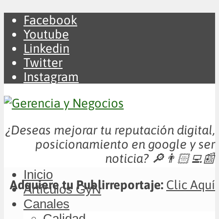
Facebook
Youtube
Linkedin
Twitter
Instagram
¿Deseas mejorar tu reputación digital,
posicionamiento en google y ser
noticia?
🔎👨🏻‍💻📰
Inicio
Adquiere tu Publirreportaje:
Clic Aquí
Artículos GyN
Canales
Calidad