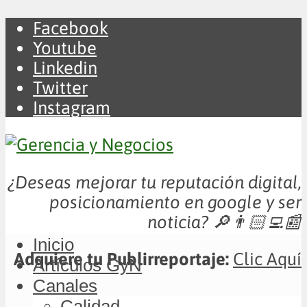
Facebook
Youtube
Linkedin
Twitter
Instagram
¿Deseas mejorar tu reputación digital,
posicionamiento en google y ser
noticia?
🔎👨🏻‍💻📰
Inicio
Adquiere tu Publirreportaje:
Clic Aquí
Artículos GyN
Canales
Calidad