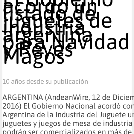
acordó un
listado de
juguetes de
industria
argentina
para Navidad
y Reyes
Magos
10 años desde su publicación
ARGENTINA (AndeanWire, 12 de Dicie
2016) El Gobierno Nacional acordó co
Argentina de la Industria del Juguete u
juguetes y juegos de mesa de industria
podrán ser comercializados en más de