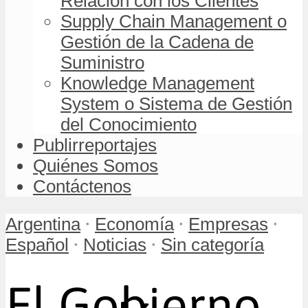
Relación con los Clientes
Supply Chain Management o
Gestión de la Cadena de
Suministro
Knowledge Management
System o Sistema de Gestión
del Conocimiento
Publirreportajes
Quiénes Somos
Contáctenos
•
•
•
Argentina
Economía
Empresas
•
•
Español
Noticias
Sin categoría
El Gobierno