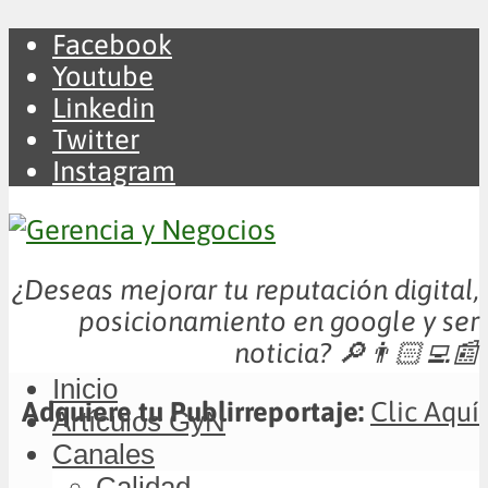
Facebook
Youtube
Linkedin
Twitter
Instagram
¿Deseas mejorar tu reputación digital,
posicionamiento en google y ser
noticia?
🔎👨🏻‍💻📰
Inicio
Adquiere tu Publirreportaje:
Clic Aquí
Artículos GyN
Canales
Calidad