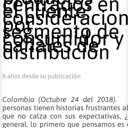
centrados en
el cliente:
consideracio
por
segmento de
consumidor y
canales de
distribución
8 años desde su publicación
Colombia (Octubre 24 del 201
personas tienen historias frustrantes 
que no calza con sus expectativas, ¿
general, lo primero que pensamos es