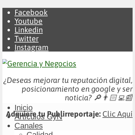
Facebook
Youtube
Linkedin
Twitter
Instagram
¿Deseas mejorar tu reputación digital,
posicionamiento en google y ser
noticia?
🔎👨🏻‍💻📰
Inicio
Adquiere tu Publirreportaje:
Clic Aquí
Artículos GyN
Canales
Calidad