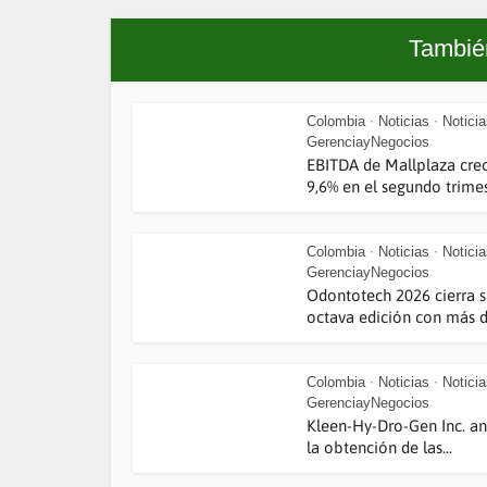
También
Colombia
Noticias
Notici
•
•
GerenciayNegocios
EBITDA de Mallplaza cre
9,6% en el segundo trimest
Colombia
Noticias
Notici
•
•
GerenciayNegocios
Odontotech 2026 cierra 
octava edición con más de
Colombia
Noticias
Notici
•
•
GerenciayNegocios
Kleen-Hy-Dro-Gen Inc. a
la obtención de las...