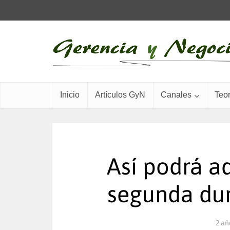
Inicio
Artículos GyN
Canales
Teor
Así podrá ad
segunda dur
2 añ