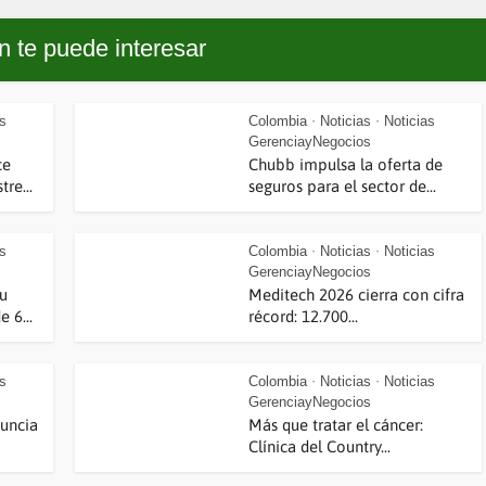
 te puede interesar
as
Colombia
Noticias
Noticias
•
•
GerenciayNegocios
ce
Chubb impulsa la oferta de
re...
seguros para el sector de...
as
Colombia
Noticias
Noticias
•
•
GerenciayNegocios
su
Meditech 2026 cierra con cifra
 6...
récord: 12.700...
as
Colombia
Noticias
Noticias
•
•
GerenciayNegocios
nuncia
Más que tratar el cáncer:
Clínica del Country...