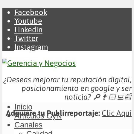
Facebook
Youtube
Linkedin
Twitter
Instagram
¿Deseas mejorar tu reputación digital,
posicionamiento en google y ser
noticia?
🔎👨🏻‍💻📰
Inicio
Adquiere tu Publirreportaje:
Clic Aquí
Artículos GyN
Canales
Calidad