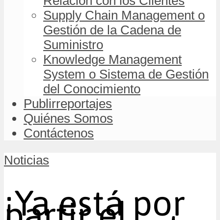
Relación con los Clientes
Supply Chain Management o
Gestión de la Cadena de
Suministro
Knowledge Management
System o Sistema de Gestión
del Conocimiento
Publirreportajes
Quiénes Somos
Contáctenos
Noticias
¡Ya está por
partir el