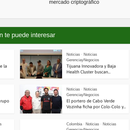
mercado criptográfico
 te puede interesar
Noticias
Noticias
•
GerenciayNegocios
e la
Tijuana Innovadora y Baja
Health Cluster buscan...
Noticias
Noticias
•
GerenciayNegocios
Grupo
El portero de Cabo Verde
Vozinha ficha por Colo-Colo y...
as
Colombia
Noticias
Noticias
•
•
GerenciayNegocios