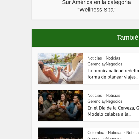
Sur América en la categoría
“Wellness Spa”
También
Noticias
Noticias
•
GerenciayNegocios
La omnicanalidad redefin
forma de planear viajes...
Noticias
Noticias
•
GerenciayNegocios
En el Día de la Cerveza, 
Modelo celebra a la...
Colombia
Noticias
Notici
•
•
GerenciayNegocios