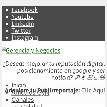
Facebook
Youtube
Linkedin
Twitter
Instagram
¿Deseas mejorar tu reputación digital,
posicionamiento en google y ser
noticia?
🔎👨🏻‍💻📰
Inicio
Adquiere tu Publirreportaje:
Clic Aquí
Artículos GyN
Canales
Calidad