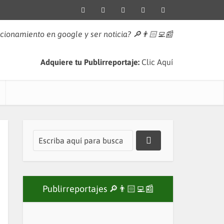
icionamiento en google y ser noticia?
🔎👨🏻‍💻📰
Adquiere tu Publirreportaje:
Clic Aquí
Publirreportajes 🔎👨🏻‍💻📰