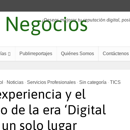
¿Deseas mejorar tu reputación digital, pos
ías
Publirreportajes
Quiénes Somos
Contáctenos
ol
Noticias
Servicios Profesionales
Sin categoría
TICS
•
•
•
•
experiencia y el
 de la era ‘Digital
 un solo lugar