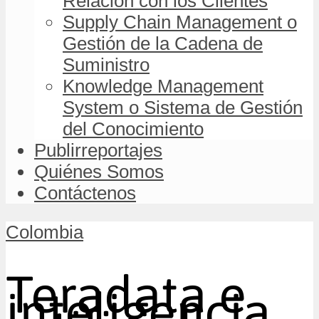
Relación con los Clientes
Supply Chain Management o
Gestión de la Cadena de
Suministro
Knowledge Management
System o Sistema de Gestión
del Conocimiento
Publirreportajes
Quiénes Somos
Contáctenos
Colombia
Teradata e
inteligencia