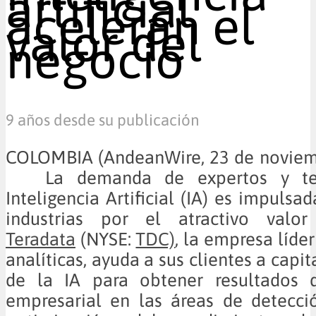
artificial
aceleran el
valor del
negocio
9 años desde su publicación
COLOMBIA (AndeanWire, 23 de novie
La demanda de expertos y tec
Inteligencia Artificial (IA) es impulsa
industrias por el atractivo valor
Teradata
(NYSE:
TDC)
, la empresa líde
analíticas, ayuda a sus clientes a capit
de la IA para obtener resultados 
empresarial en las áreas de detecci