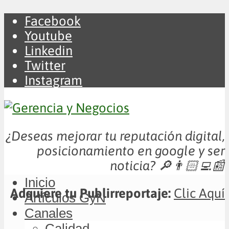
Facebook
Youtube
Linkedin
Twitter
Instagram
¿Deseas mejorar tu reputación digital,
posicionamiento en google y ser
noticia?
🔎👨🏻‍💻📰
Inicio
Adquiere tu Publirreportaje:
Clic Aquí
Artículos GyN
Canales
Calidad