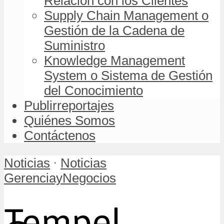
Relación con los Clientes
Supply Chain Management o
Gestión de la Cadena de
Suministro
Knowledge Management
System o Sistema de Gestión
del Conocimiento
Publirreportajes
Quiénes Somos
Contáctenos
•
Noticias
Noticias
GerenciayNegocios
Tempel