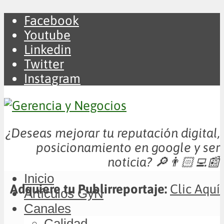
Facebook
Youtube
Linkedin
Twitter
Instagram
¿Deseas mejorar tu reputación digital,
posicionamiento en google y ser
noticia?
🔎👨🏻‍💻📰
Inicio
Adquiere tu Publirreportaje:
Clic Aquí
Artículos GyN
Canales
Calidad