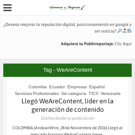
¿Deseas mejorar tu reputación digital, posicionamiento en google y
ser noticia?
Adquiere tu Publirreportaje:
Clic Aquí
Tag - WeAreContent
Colombia
Ecuador
Empresas
Español
•
•
•
•
Servicios Profesionales
Sin categoría
TICS
Venezuela
•
•
•
Llegó WeAreContent, líder en la
generación de contenido
10 años desde su publicación
COLOMBIA (AndeanWire, 28 de Noviembre de 2016) Llegó al
mercado hispano WeAreContent (www...