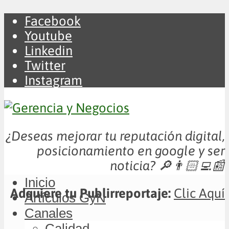
Facebook
Youtube
Linkedin
Twitter
Instagram
¿Deseas mejorar tu reputación digital,
posicionamiento en google y ser
noticia?
🔎👨🏻‍💻📰
Inicio
Adquiere tu Publirreportaje:
Clic Aquí
Artículos GyN
Canales
Calidad