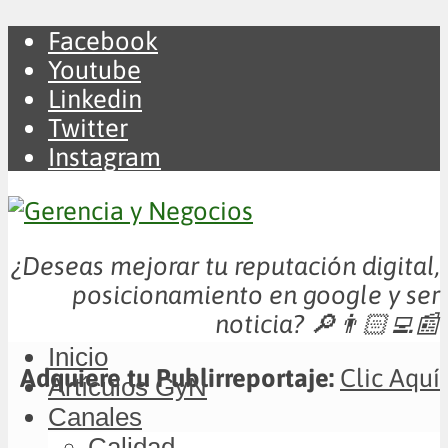
Facebook
Youtube
Linkedin
Twitter
Instagram
¿Deseas mejorar tu reputación digital,
posicionamiento en google y ser
noticia?
🔎👨🏻‍💻📰
Inicio
Adquiere tu Publirreportaje:
Clic Aquí
Artículos GyN
Canales
Calidad