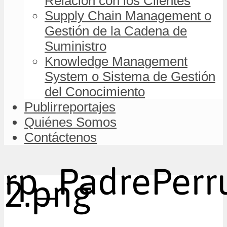
Relación con los Clientes
Supply Chain Management o
Gestión de la Cadena de
Suministro
Knowledge Management
System o Sistema de Gestión
del Conocimiento
Publirreportajes
Quiénes Somos
Contáctenos
rp_PadrePerr
2.png