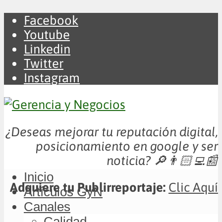
Facebook
Youtube
Linkedin
Twitter
Instagram
¿Deseas mejorar tu reputación digital,
posicionamiento en google y ser
noticia?
🔎👨🏻‍💻📰
Inicio
Adquiere tu Publirreportaje:
Clic Aquí
Artículos GyN
Canales
Calidad