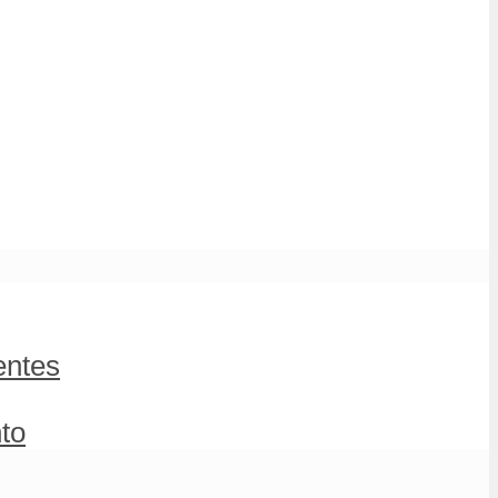
entes
to