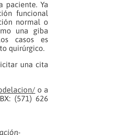
a paciente. Ya
ión funcional
ción normal o
omo una giba
os casos es
o quirúrgico.
citar una cita
odelacion/
o a
BX: (571) 626