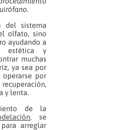
rocedimiento
quirófano.
 del sistema
l olfato, sino
tro ayudando a
a estética y
contrar muchas
iz, ya sea por
n operarse por
 recuperación,
 y lenta.
miento de la
delación
, se
 para arreglar