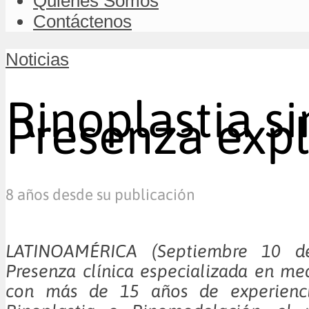
Quiénes Somos
Contáctenos
Noticias
Rinoplastia s
Presenza expl
8 años desde su publicación
LATINOAMÉRICA (Septiembre 1
Presenza clínica especializada en med
con más de 15 años de experiencia