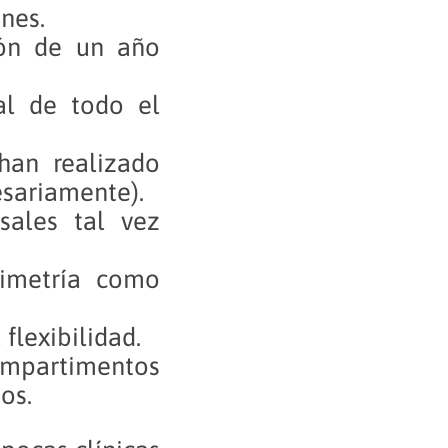
nes.
ión de un año
al de todo el
han realizado
esariamente).
sales tal vez
simetría como
flexibilidad.
compartimentos
os.