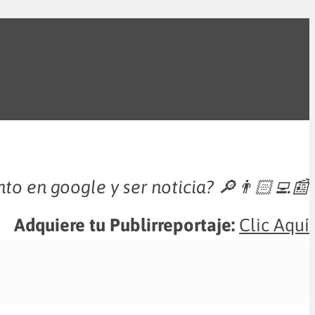
nto en google y ser noticia?
🔎👨🏻‍💻📰
Adquiere tu Publirreportaje:
Clic Aquí