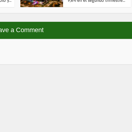
lo y...
9,6% en el segundo trimestre...
ave a Comment