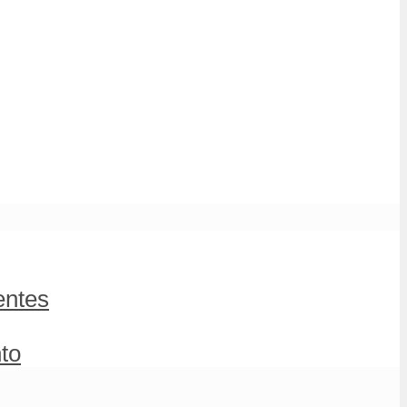
entes
to