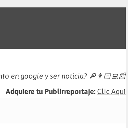
nto en google y ser noticia?
🔎👨🏻‍💻📰
Adquiere tu Publirreportaje:
Clic Aquí