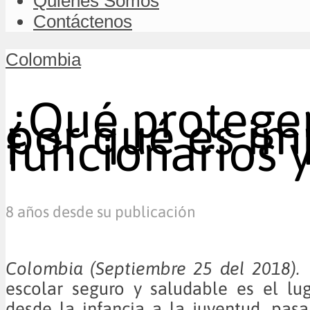
Quiénes Somos
Contáctenos
Colombia
¿Qué proteger
por qué es im
funcionarios 
8 años desde su publicación
Colombia (Septiembre 25 del 20
escolar seguro y saludable es el lu
desde la infancia a la juventud, pa