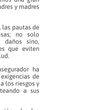
padres y madres
, las pautas de
sas; no solo
 daños sino,
es que eviten
lud.
asegurador ha
exigencias de
 los riesgos y
nteando a sus