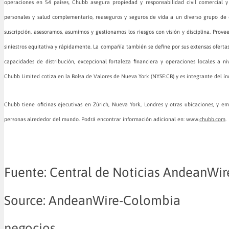
operaciones en 54 países, Chubb asegura propiedad y responsabilidad civil comercial y
personales y salud complementario, reaseguros y seguros de vida a un diverso grupo de
suscripción, asesoramos, asumimos y gestionamos los riesgos con visión y disciplina. Prov
siniestros equitativa y rápidamente. La compañía también se define por sus extensas ofertas
capacidades de distribución, excepcional fortaleza financiera y operaciones locales a n
Chubb Limited cotiza en la Bolsa de Valores de Nueva York (NYSE:CB) y es integrante del ín
Chubb tiene oficinas ejecutivas en Zúrich, Nueva York, Londres y otras ubicaciones, y
personas alrededor del mundo. Podrá encontrar información adicional en: www.
chubb.com
.
Fuente: Central de Noticias AndeanWir
Source: AndeanWire-Colombia
negocios