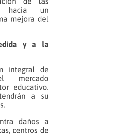
ación de las
es hacia un
una mejora del
edida y a la
n integral de
el mercado
or educativo.
tendrán a su
s.
ontra daños a
cas, centros de