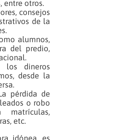
 entre otros.
ores, consejos
trativos de la
s.
como alumnos,
ra del predio,
acional.
e los dineros
mos, desde la
ersa.
 La pérdida de
pleados o robo
 matrículas,
as, etc.
ra idónea, es