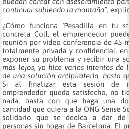
puedan contar con asesoramiento para
continuar subiendo la montaña”
, expli
¿Cómo funciona ‘Pesadilla en tu st
concreta Coll, el emprendedor puede
reunión por vídeo conferencia de 45 m
totalmente privada y confidencial, e
exponer su problema y recibir una so
más lejos, yo hice varios intentos de 
de una solución antipiratería, hasta q
Si al finalizar esta sesión de m
emprendedor queda satisfecho, no ti
nada, basta con que haga una do
cantidad que quiera a la ONG Sense So
solidario que se dedica a dar de
personas sin hogar de Barcelona. El p