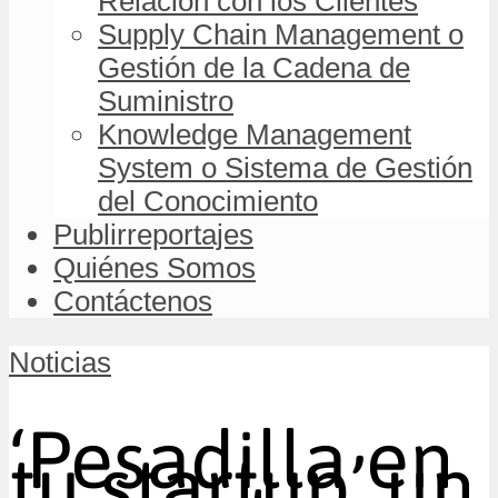
Relación con los Clientes
Supply Chain Management o
Gestión de la Cadena de
Suministro
Knowledge Management
System o Sistema de Gestión
del Conocimiento
Publirreportajes
Quiénes Somos
Contáctenos
Noticias
‘Pesadilla en
tu startup’ un