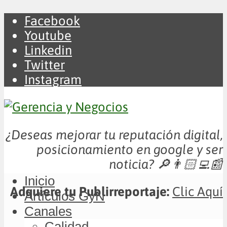
Facebook
Youtube
Linkedin
Twitter
Instagram
¿Deseas mejorar tu reputación digital,
posicionamiento en google y ser
noticia?
🔎👨🏻‍💻📰
Inicio
Adquiere tu Publirreportaje:
Clic Aquí
Artículos GyN
Canales
Calidad