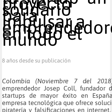
proyecto
solidario
para
impulsar a
emprendedor
en todo el
mundo
8 años desde su publicación
Colombia (Noviembre 7 de
emprendedor Josep Coll, fundador 
startups de mayor éxito en España
empresa tecnológica que ofrece soluci
piratería y falsificaciones en interne