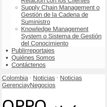
Relación con los Clientes
Supply Chain Management o
Gestión de la Cadena de
Suministro
Knowledge Management
System o Sistema de Gestión
del Conocimiento
Publirreportajes
Quiénes Somos
Contáctenos
•
•
Colombia
Noticias
Noticias
GerenciayNegocios
OPPO