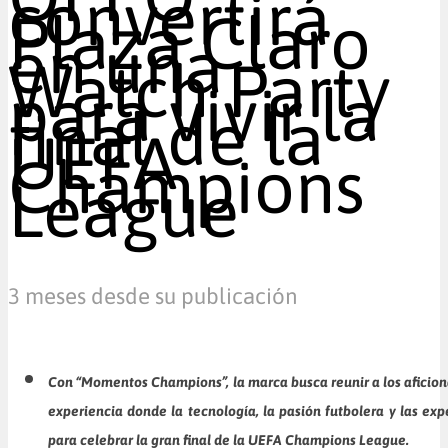
convertirá
Plaza Claro
en una
Watch Party
para vivir la
final de la
UEFA
Champions
League
3 meses desde su publicación
Con “Momentos Champions”, la marca busca reunir a los aficio
experiencia donde la tecnología, la pasión futbolera y las exp
para celebrar la gran final de la UEFA Champions League.