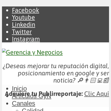
Facebook
Youtube
Linkedin
Twitter
Instagram
¿Deseas mejorar tu reputación digital,
posicionamiento en google y ser
noticia?
🔎👨🏻‍💻📰
Inicio
Adquiere tu Publirreportaje:
Clic Aquí
Artículos GyN
Canales
Calidad