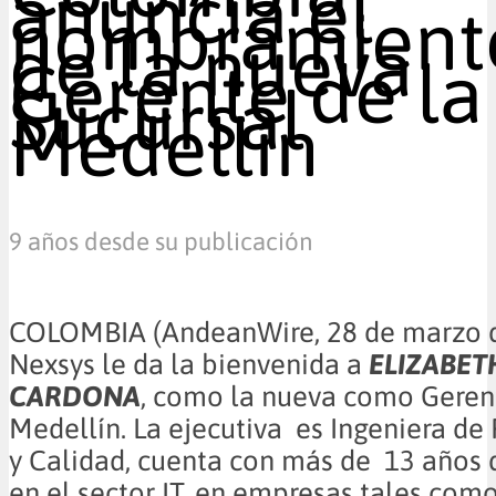
anuncia el
nombramient
de la nueva
Gerente de la
Sucursal
Medellín
9 años desde su publicación
COLOMBIA (AndeanWire, 28 de marzo 
Nexsys le da la bienvenida a
ELIZABET
CARDONA
, como la nueva como Geren
Medellín. La ejecutiva es Ingeniera de
y Calidad, cuenta con más de 13 años 
en el sector IT, en empresas tales como 