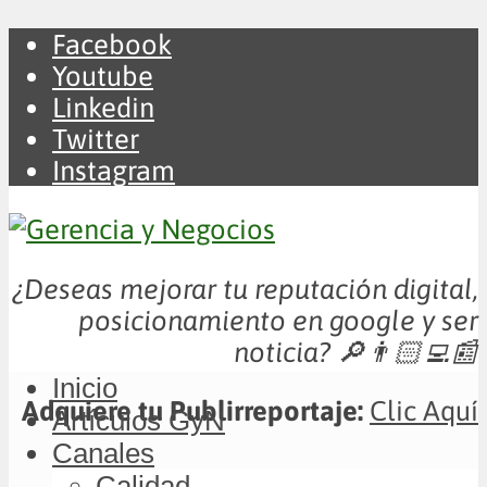
Facebook
Youtube
Linkedin
Twitter
Instagram
¿Deseas mejorar tu reputación digital,
posicionamiento en google y ser
noticia?
🔎👨🏻‍💻📰
Inicio
Adquiere tu Publirreportaje:
Clic Aquí
Artículos GyN
Canales
Calidad