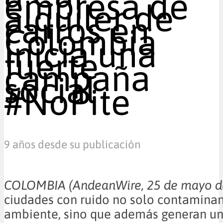
empresa de
alquiler de
carros en
Colombia
inicia una
fuerte
campaña
social
#NoPite
9 años desde su publicación
COLOMBIA (AndeanWire, 25 de mayo
ciudades con ruido no solo contamina
ambiente, sino que además generan un