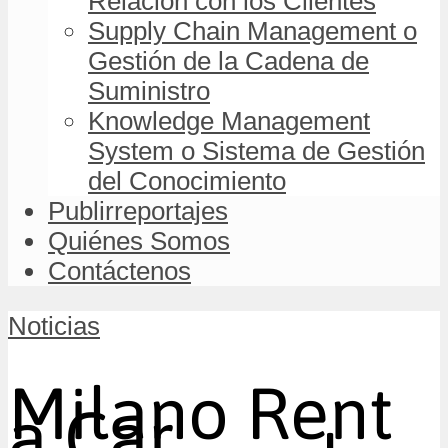
Relación con los Clientes
Supply Chain Management o
Gestión de la Cadena de
Suministro
Knowledge Management
System o Sistema de Gestión
del Conocimiento
Publirreportajes
Quiénes Somos
Contáctenos
Noticias
Milano Rent
a Car