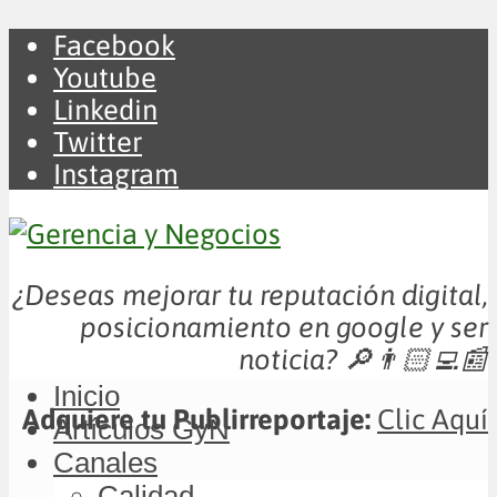
Facebook
Youtube
Linkedin
Twitter
Instagram
¿Deseas mejorar tu reputación digital,
posicionamiento en google y ser
noticia?
🔎👨🏻‍💻📰
Inicio
Adquiere tu Publirreportaje:
Clic Aquí
Artículos GyN
Canales
Calidad