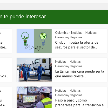
 te puede interesar
as
Colombia
Noticias
Noticias
•
•
GerenciayNegocios
ce
Chubb impulsa la oferta de
re...
seguros para el sector de...
Noticias
Noticias
•
GerenciayNegocios
La llanta más cara puede ser la
vos...
que menos cuesta:...
as
Noticias
Noticias
•
GerenciayNegocios
su
Paso a paso: ¿cómo
 6...
prepararse para la transición a