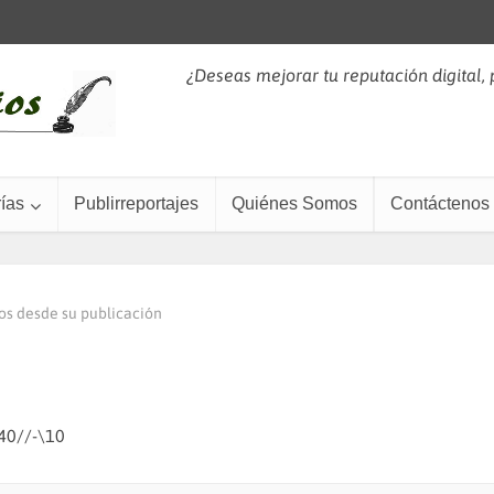
¿Deseas mejorar tu reputación digital,
ías
Publirreportajes
Quiénes Somos
Contáctenos
os desde su publicación
 40//-\10