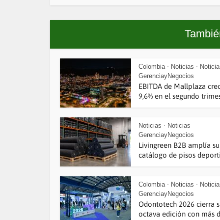
También
Colombia
Noticias
Notici
•
•
GerenciayNegocios
EBITDA de Mallplaza cre
9,6% en el segundo trimest
Noticias
Noticias
•
GerenciayNegocios
Livingreen B2B amplía su
catálogo de pisos deporti
Colombia
Noticias
Notici
•
•
GerenciayNegocios
Odontotech 2026 cierra 
octava edición con más de