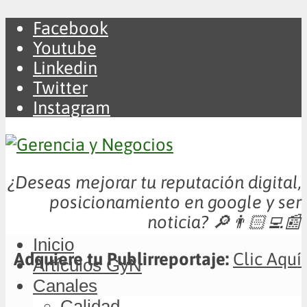
Facebook
Youtube
Linkedin
Twitter
Instagram
¿Deseas mejorar tu reputación digital,
posicionamiento en google y ser
noticia?
🔎👨🏻‍💻📰
Inicio
Adquiere tu Publirreportaje:
Clic Aquí
Artículos GyN
Canales
Calidad