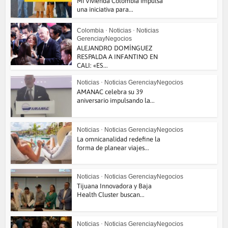
Mi Vivienda Colombia impulsa
una iniciativa para...
Colombia
•
Noticias
•
Noticias
GerenciayNegocios
ALEJANDRO DOMÍNGUEZ
RESPALDA A INFANTINO EN
CALI: «ES...
Noticias
•
Noticias GerenciayNegocios
AMANAC celebra su 39
aniversario impulsando la...
Noticias
•
Noticias GerenciayNegocios
La omnicanalidad redefine la
forma de planear viajes...
Noticias
•
Noticias GerenciayNegocios
Tijuana Innovadora y Baja
Health Cluster buscan...
Noticias
•
Noticias GerenciayNegocios