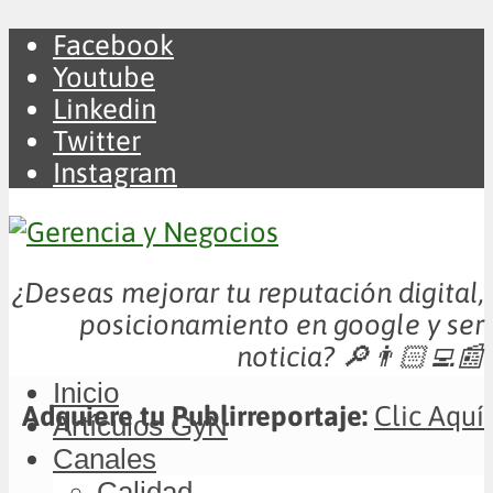
Facebook
Youtube
Linkedin
Twitter
Instagram
¿Deseas mejorar tu reputación digital,
posicionamiento en google y ser
noticia?
🔎👨🏻‍💻📰
Inicio
Adquiere tu Publirreportaje:
Clic Aquí
Artículos GyN
Canales
Calidad