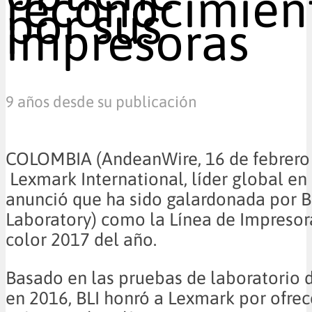
reconocimien
por sus
impresoras
9 años desde su publicación
COLOMBIA (AndeanWire, 16 de febrero 
Lexmark International, líder global en
anunció que ha sido galardonada por B
Laboratory) como la Línea de Impresor
color 2017 del año.
Basado en las pruebas de laboratorio 
en 2016, BLI honró a Lexmark por ofrec