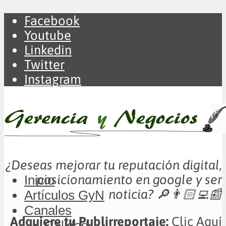
Facebook
Youtube
Linkedin
Twitter
Instagram
¿Deseas mejorar tu reputación digital,
posicionamiento en google y ser
Inicio
noticia?
🔎👨🏻‍💻📰
Artículos GyN
Canales
Adquiere tu Publirreportaje:
Clic Aquí
Calidad