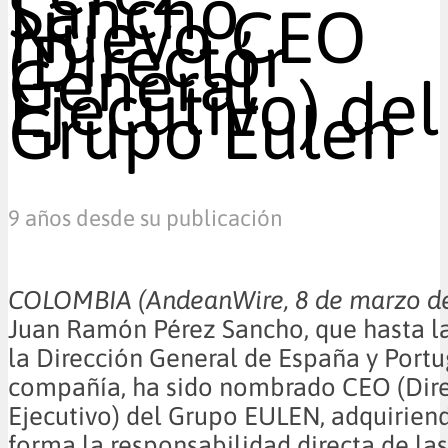
Sancho,
Nuevo CEO
(Director
General
Ejecutivo) del
Grupo Eulen
9 años desde su publicación
COLOMBIA (AndeanWire, 8 de marzo 
Juan Ramón Pérez Sancho, que hasta la
la Dirección General de España y Portu
compañía, ha sido nombrado CEO (Dire
Ejecutivo) del Grupo EULEN, adquirien
forma la responsabilidad directa de las