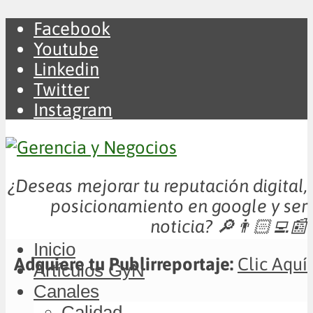
Facebook
Youtube
Linkedin
Twitter
Instagram
¿Deseas mejorar tu reputación digital,
posicionamiento en google y ser
noticia?
🔎👨🏻‍💻📰
Inicio
Adquiere tu Publirreportaje:
Clic Aquí
Artículos GyN
Canales
Calidad