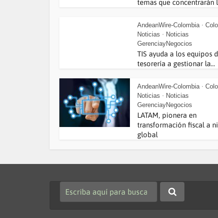
temas que concentrarán la
AndeanWire-Colombia
Col
•
Noticias
Noticias
•
GerenciayNegocios
TIS ayuda a los equipos 
tesorería a gestionar la...
AndeanWire-Colombia
Col
•
Noticias
Noticias
•
GerenciayNegocios
LATAM, pionera en
transformación fiscal a ni
global