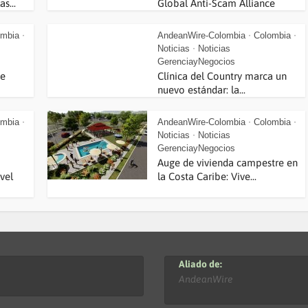
s...
Global Anti-Scam Alliance
ombia
AndeanWire-Colombia
Colombia
•
•
•
Noticias
Noticias
•
GerenciayNegocios
de
Clínica del Country marca un
nuevo estándar: la...
ombia
AndeanWire-Colombia
Colombia
•
•
•
Noticias
Noticias
•
GerenciayNegocios
Auge de vivienda campestre en
vel
la Costa Caribe: Vive...
Aliado de:
AndeanWire