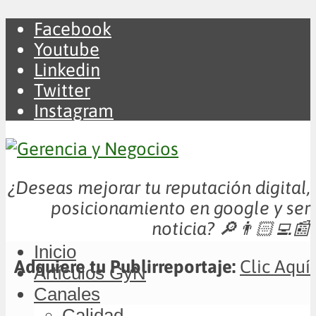
Facebook
Youtube
Linkedin
Twitter
Instagram
¿Deseas mejorar tu reputación digital,
posicionamiento en google y ser
noticia?
🔎👨🏻‍💻📰
Inicio
Adquiere tu Publirreportaje:
Clic Aquí
Artículos GyN
Canales
Calidad