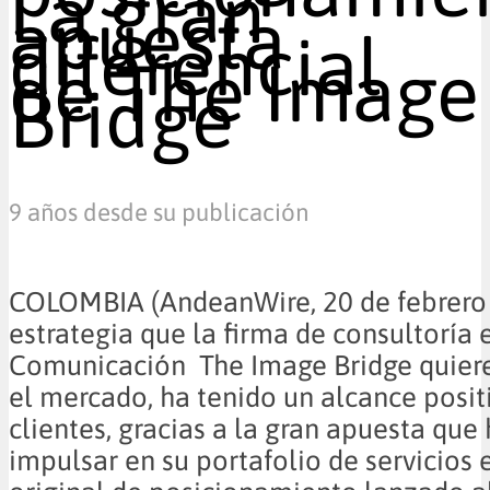
La gran
apuesta
diferencial
de The Image
Bridge
9 años desde su publicación
COLOMBIA (AndeanWire, 20 de febrero
estrategia que la firma de consultoría
Comunicación The Image Bridge quiere
el mercado, ha tenido un alcance posit
clientes, gracias a la gran apuesta que
impulsar en su portafolio de servicios