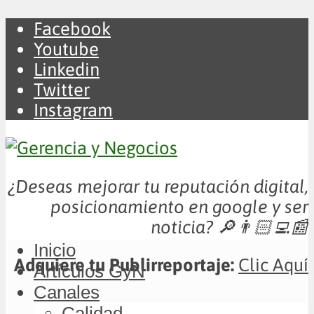
Facebook
Youtube
Linkedin
Twitter
Instagram
¿Deseas mejorar tu reputación digital,
posicionamiento en google y ser
noticia?
🔎👨🏻‍💻📰
Inicio
Adquiere tu Publirreportaje:
Clic Aquí
Artículos GyN
Canales
Calidad