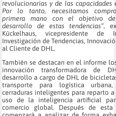
revolucionarias y de las capacidades 
Por lo tanto, necesitamos compr
primera mano con el objetivo de
desarrollo de estas tendencias”
, e
Kückelhaus, vicepresidente de 
Investigación de Tendencias, Innovació
al Cliente de DHL.
También se destacan en el informe lo
innovación transformadora de D
desarrollo a cargo de DHL de bicicleta
transporte para logística urbana
cerraduras inteligentes para reparto a
uso de la inteligencia artificial pa
comercio global. Después de esta 
comenzará a analizar de forma exha