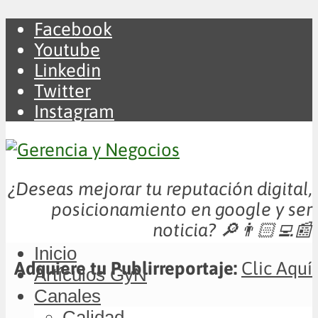
Facebook
Youtube
Linkedin
Twitter
Instagram
¿Deseas mejorar tu reputación digital,
posicionamiento en google y ser
noticia?
🔎👨🏻‍💻📰
Inicio
Adquiere tu Publirreportaje:
Clic Aquí
Artículos GyN
Canales
Calidad