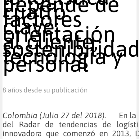
depende de
cuatro
factores
clave:
orientación
al cliente,
sostenibilidad
tecnología y
personal
8 años desde su publicación
Colombia (Julio 27 del 2018).
En la c
del Radar de tendencias de logísti
innovadora que comenzó en 2013, D