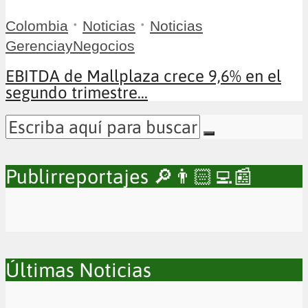
•
•
Colombia
Noticias
Noticias
GerenciayNegocios
EBITDA de Mallplaza crece 9,6% en el
segundo trimestre...
Publirreportajes 🔎👨🏻‍💻📰
Últimas Noticias