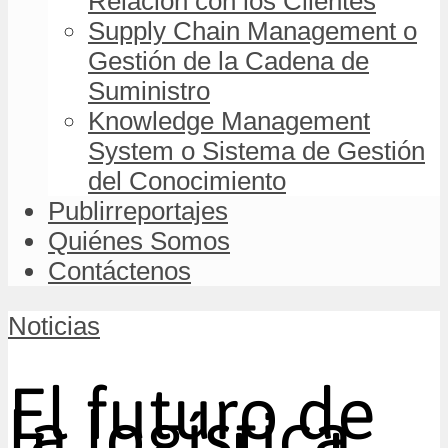
Relación con los Clientes
Supply Chain Management o
Gestión de la Cadena de
Suministro
Knowledge Management
System o Sistema de Gestión
del Conocimiento
Publirreportajes
Quiénes Somos
Contáctenos
Noticias
El futuro de
la logística