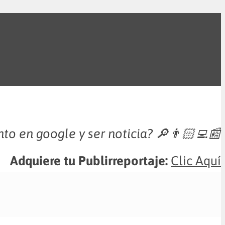
nto en google y ser noticia?
🔎👨🏻‍💻📰
Adquiere tu Publirreportaje:
Clic Aquí