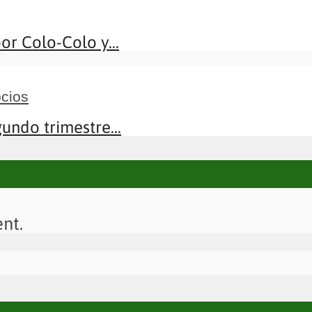
r Colo-Colo y...
cios
undo trimestre...
nt.