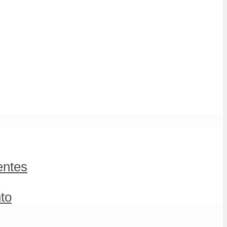
entes
to