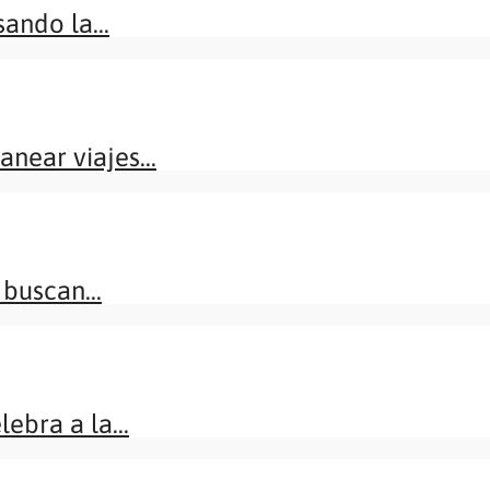
ando la...
near viajes...
buscan...
ebra a la...