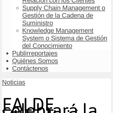
Relación con los Clientes
Supply Chain Management o
Gestión de la Cadena de
Suministro
Knowledge Management
System o Sistema de Gestión
del Conocimiento
Publirreportajes
Quiénes Somos
Contáctenos
Noticias
EALDE
celebrará la