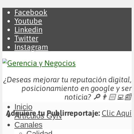
Facebook
Youtube
Linkedin
Twitter
Instagram
¿Deseas mejorar tu reputación digital,
posicionamiento en google y ser
noticia?
🔎👨🏻‍💻📰
Inicio
Adquiere tu Publirreportaje:
Clic Aquí
Artículos GyN
Canales
Calidad