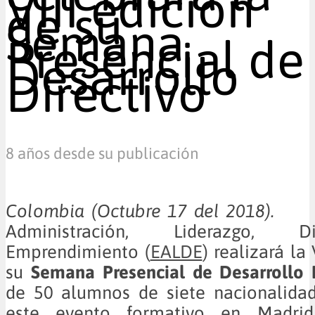
VIII edición
de su
Semana
Presencial de
Desarrollo
Directivo
8 años desde su publicación
Colombia (Octubre 17 del 2018).
Administración, Liderazgo, 
Emprendimiento (
EALDE
) realizará la 
su
Semana Presencial de Desarrollo D
de 50 alumnos de siete nacionalidad
este evento formativo en Madri