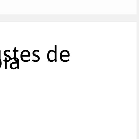
stes de
bia