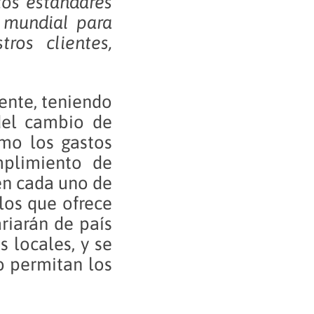
tos estándares
l mundial para
ros clientes,
ente, teniendo
 del cambio de
omo los gastos
mplimiento de
en cada uno de
 los que ofrece
ariarán de país
 locales, y se
o permitan los