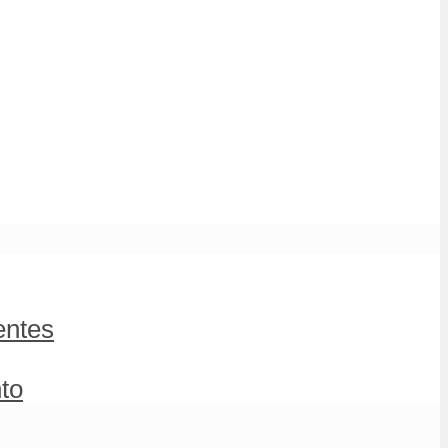
entes
to