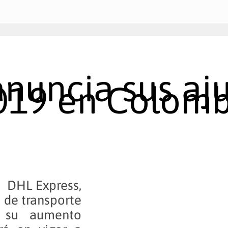
nuncia sus aju
2019 en Colom
).
DHL Express,
s de transporte
y su aumento