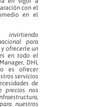
rá en vigor a
aración con el
omedio en el
nvirtiendo
nacional para
 y ofrecerle un
tes en todo el
y Manager, DHL
vo es ofrecer
stros servicios
ecesidades de
de precios nos
fraestructura,
para nuestros