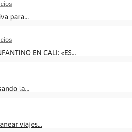
cios
va para...
cios
NTINO EN CALI: «ES...
ando la...
near viajes...