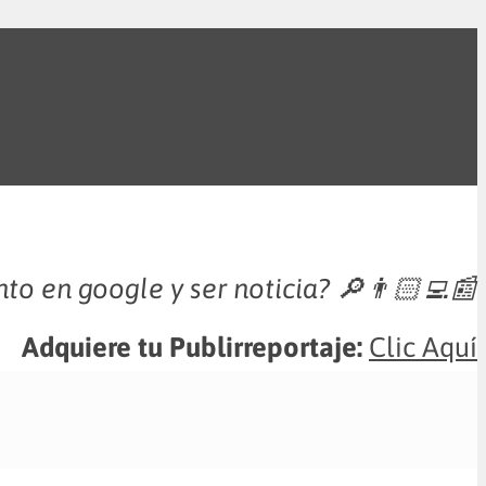
nto en google y ser noticia?
🔎👨🏻‍💻📰
Adquiere tu Publirreportaje:
Clic Aquí