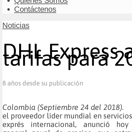
Quiénes Somos
Contáctenos
Noticias
DHL Express a
tarifas para 
8 años desde su publicación
Colombia (Septiembre 24 del 2018
el proveedor líder mundial en servicio
exprés internacional, anunció ho