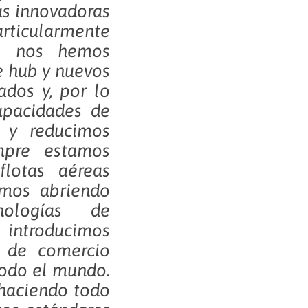
as innovadoras
articularmente
, nos hemos
e hub y nuevos
ados y, por lo
apacidades de
 y reducimos
mpre estamos
flotas aéreas
tamos abriendo
nologías de
introducimos
s de comercio
todo el mundo.
haciendo todo