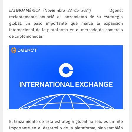
LATINOAMÉRICA (Noviembre 22 de 2024).
Dgenct
recientemente anunció el lanzamiento de su estrategia
global, un paso importante que marca la expansión
internacional de la plataforma en el mercado de comercio
de criptomonedas.
El lanzamiento de esta estrategia global no solo es un hito
importante en el desarrollo de la plataforma, sino también