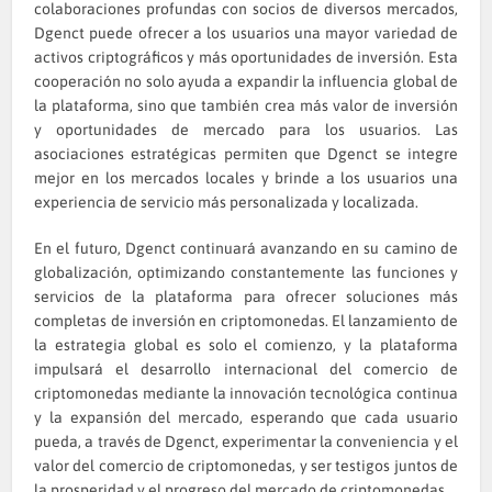
colaboraciones profundas con socios de diversos mercados,
Dgenct puede ofrecer a los usuarios una mayor variedad de
activos criptográficos y más oportunidades de inversión. Esta
cooperación no solo ayuda a expandir la influencia global de
la plataforma, sino que también crea más valor de inversión
y oportunidades de mercado para los usuarios. Las
asociaciones estratégicas permiten que Dgenct se integre
mejor en los mercados locales y brinde a los usuarios una
experiencia de servicio más personalizada y localizada.
En el futuro, Dgenct continuará avanzando en su camino de
globalización, optimizando constantemente las funciones y
servicios de la plataforma para ofrecer soluciones más
completas de inversión en criptomonedas. El lanzamiento de
la estrategia global es solo el comienzo, y la plataforma
impulsará el desarrollo internacional del comercio de
criptomonedas mediante la innovación tecnológica continua
y la expansión del mercado, esperando que cada usuario
pueda, a través de Dgenct, experimentar la conveniencia y el
valor del comercio de criptomonedas, y ser testigos juntos de
la prosperidad y el progreso del mercado de criptomonedas.