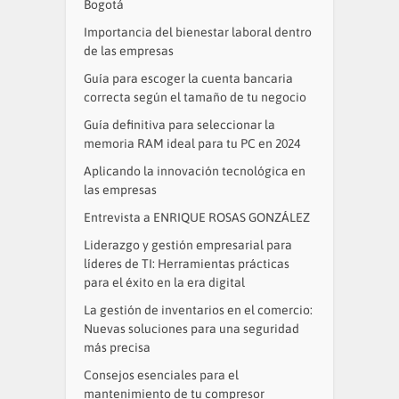
Bogotá
Importancia del bienestar laboral dentro
de las empresas
Guía para escoger la cuenta bancaria
correcta según el tamaño de tu negocio
Guía definitiva para seleccionar la
memoria RAM ideal para tu PC en 2024
Aplicando la innovación tecnológica en
las empresas
Entrevista a ENRIQUE ROSAS GONZÁLEZ
Liderazgo y gestión empresarial para
líderes de TI: Herramientas prácticas
para el éxito en la era digital
La gestión de inventarios en el comercio:
Nuevas soluciones para una seguridad
más precisa
Consejos esenciales para el
mantenimiento de tu compresor