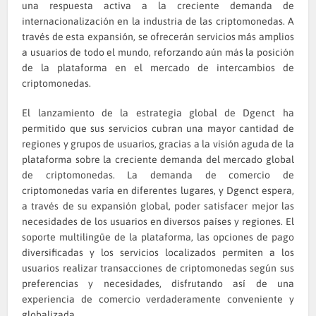
una respuesta activa a la creciente demanda de
internacionalización en la industria de las criptomonedas. A
través de esta expansión, se ofrecerán servicios más amplios
a usuarios de todo el mundo, reforzando aún más la posición
de la plataforma en el mercado de intercambios de
criptomonedas.
El lanzamiento de la estrategia global de Dgenct ha
permitido que sus servicios cubran una mayor cantidad de
regiones y grupos de usuarios, gracias a la visión aguda de la
plataforma sobre la creciente demanda del mercado global
de criptomonedas. La demanda de comercio de
criptomonedas varía en diferentes lugares, y Dgenct espera,
a través de su expansión global, poder satisfacer mejor las
necesidades de los usuarios en diversos países y regiones. El
soporte multilingüe de la plataforma, las opciones de pago
diversificadas y los servicios localizados permiten a los
usuarios realizar transacciones de criptomonedas según sus
preferencias y necesidades, disfrutando así de una
experiencia de comercio verdaderamente conveniente y
globalizada.