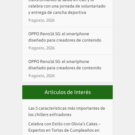
celebra con una jornada de voluntariado
y entrega de cancha deportiva
9 agosto, 2026
OPPO Reno16 5G: el smartphone
diseñado para creadores de contenido
9 agosto, 2026
OPPO Reno16 5G: el smartphone
diseñado para creadores de contenido
9 agosto, 2026
Artículos de Interés
Las 5 características más importantes de
los chillers enfriadores
Celebra con Estilo con Olivia’s Cakes –
Expertos en Tortas de Cumpleaños en