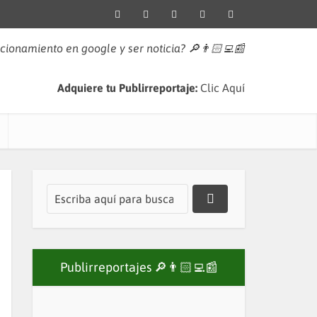
icionamiento en google y ser noticia?
🔎👨🏻‍💻📰
Adquiere tu Publirreportaje:
Clic Aquí
Publirreportajes 🔎👨🏻‍💻📰