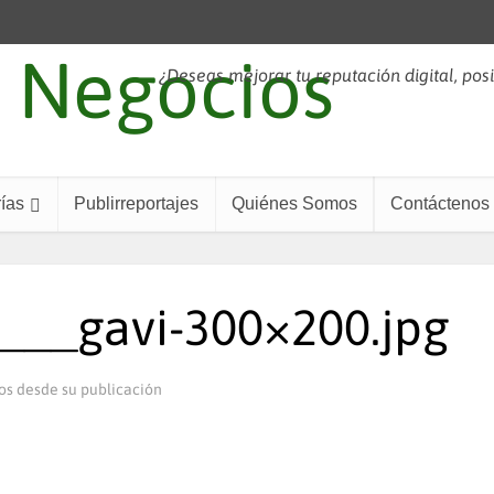
¿Deseas mejorar tu reputación digital, pos
ías
Publirreportajes
Quiénes Somos
Contáctenos
___gavi-300×200.jpg
os desde su publicación